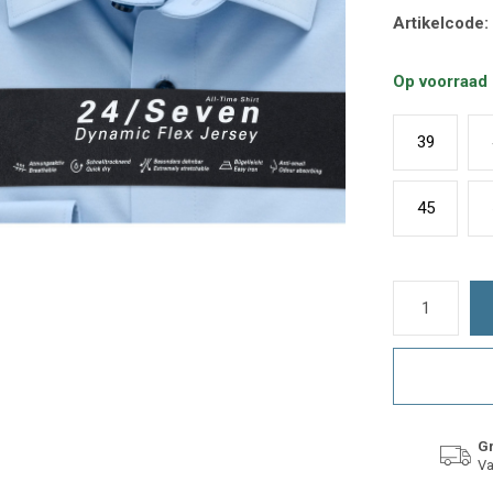
Artikelcode:
Op voorraad
39
45
Gr
Va