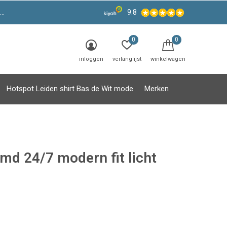
9.8
0
0
inloggen
verlanglijst
winkelwagen
Hotspot Leiden shirt Bas de Wit mode
Merken
md 24/7 modern fit licht