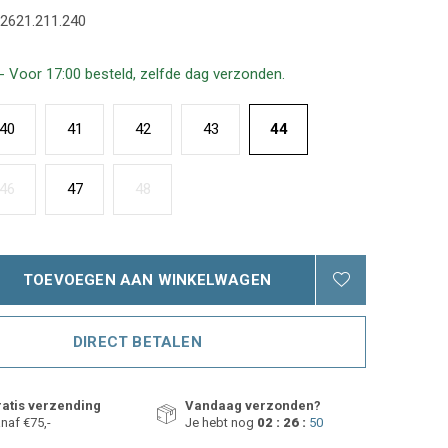
2621.211.240
- Voor 17:00 besteld, zelfde dag verzonden.
40
41
42
43
44
46
47
48
TOEVOEGEN AAN WINKELWAGEN
DIRECT BETALEN
atis verzending
Vandaag verzonden?
naf €75,-
Je hebt nog
02 : 26 :
49