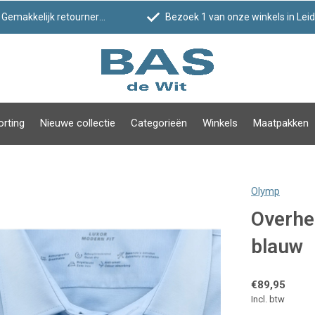
Gemakkelijk retourneren
Bezoek 1 van onze winkels in Leiden!
orting
Nieuwe collectie
Categorieën
Winkels
Maatpakken
Olymp
Overhe
blauw
€89,95
Incl. btw