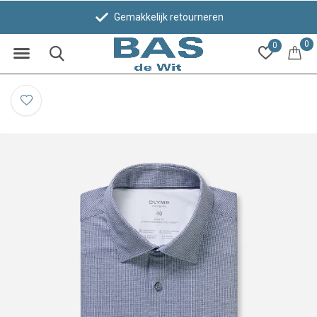
Gemakkelijk retourneren
0
0