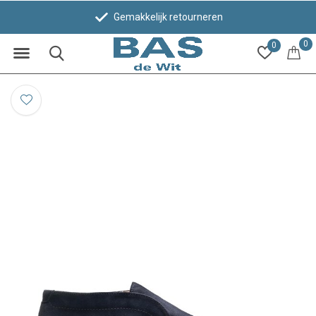
Gemakkelijk retourneren
0
0