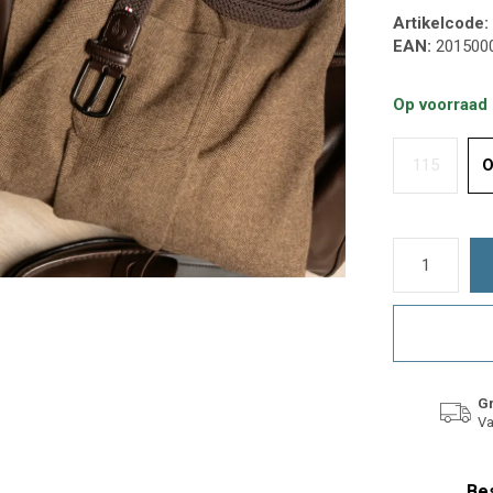
Artikelcode:
EAN:
201500
Op voorraad
115
O
Gr
Va
Bes