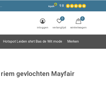
9.8
0
0
inloggen
verlanglijst
winkelwagen
Hotspot Leiden shirt Bas de Wit mode
Merken
 riem gevlochten Mayfair