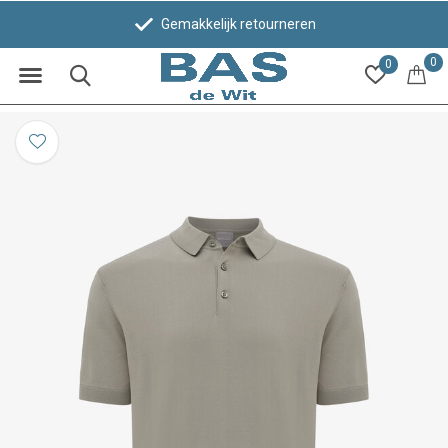
Gemakkelijk retourneren
0
0