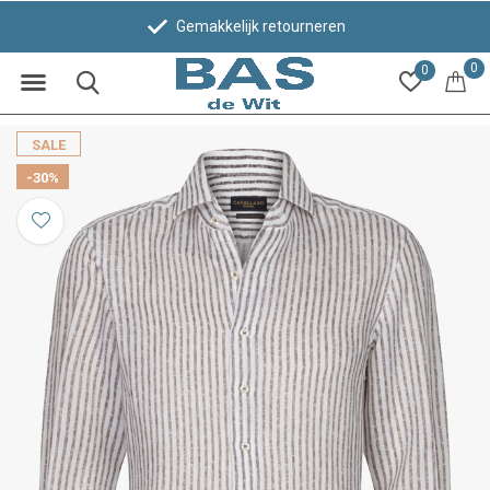
Gemakkelijk retourneren
0
0
SALE
-30%