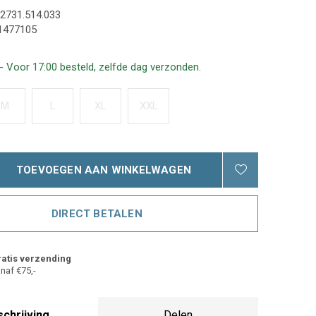
2731.514.033
1477105
- Voor 17:00 besteld, zelfde dag verzonden.
M
L
XL
XXL
TOEVOEGEN AAN WINKELWAGEN
DIRECT BETALEN
atis verzending
naf €75,-
chrijving
Delen