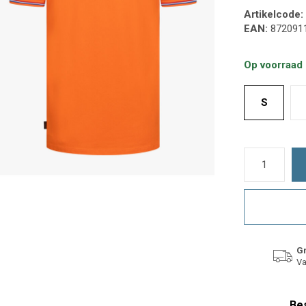
Artikelcode:
EAN:
872091
Op voorraad
S
Gr
Va
Bes