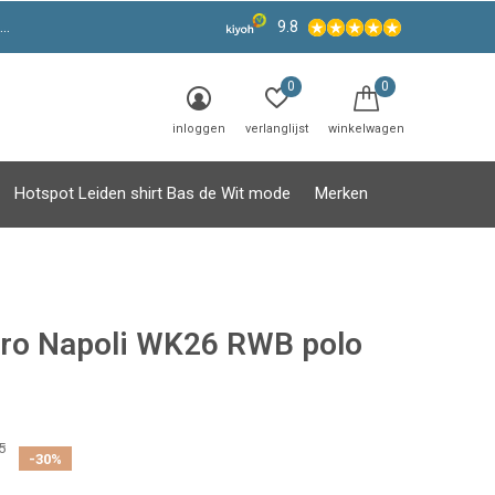
9.8
0
0
inloggen
verlanglijst
winkelwagen
Hotspot Leiden shirt Bas de Wit mode
Merken
aro Napoli WK26 RWB polo
5
-30%