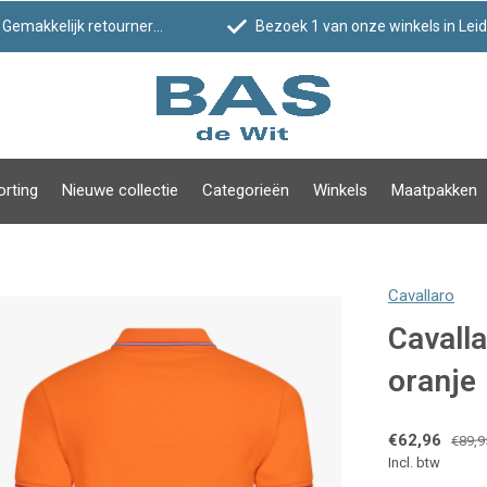
Gemakkelijk retourneren
Bezoek 1 van onze winkels in Leiden!
orting
Nieuwe collectie
Categorieën
Winkels
Maatpakken
Cavallaro
Cavall
oranje
€62,96
€89,9
Incl. btw