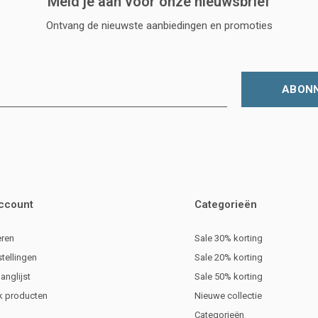
Meld je aan voor onze nieuwsbrief
Ontvang de nieuwste aanbiedingen en promoties
ABON
account
Categorieën
eren
Sale 30% korting
stellingen
Sale 20% korting
langlijst
Sale 50% korting
jk producten
Nieuwe collectie
Categorieën