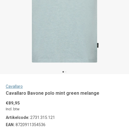
Cavallaro
Cavallaro Bavone polo mint green melange
€89,95
Incl. btw
Artikelcode:
2731.315.121
EAN:
8720911354536