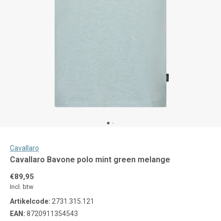
Cavallaro
Cavallaro Bavone polo mint green melange
€89,95
Incl. btw
Artikelcode:
2731.315.121
EAN:
8720911354543