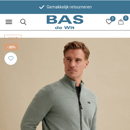
Gemakkelijk retourneren
0
0
SALE
-30%