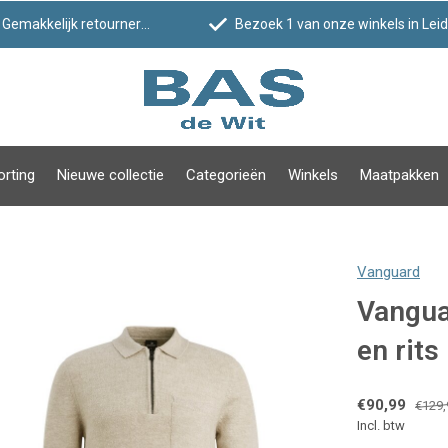
Gemakkelijk retourneren
Bezoek 1 van onze winkels in Leiden!
orting
Nieuwe collectie
Categorieën
Winkels
Maatpakken
Vanguard
Vangua
en rits
€90,99
€129,
Incl. btw