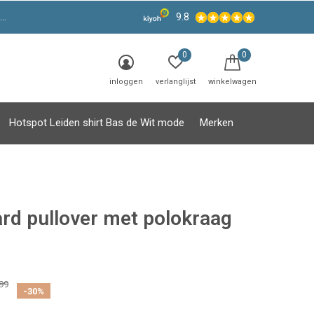
9.8
0
0
inloggen
verlanglijst
winkelwagen
Hotspot Leiden shirt Bas de Wit mode
Merken
rd pullover met polokraag
99
-30%