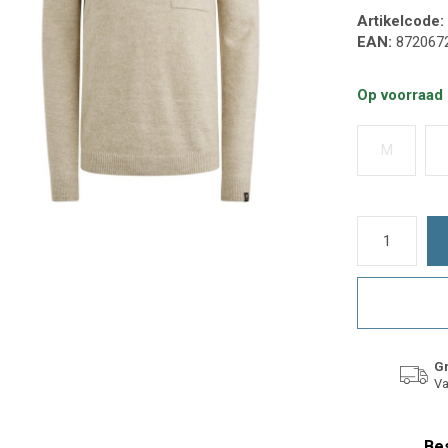
Artikelcode:
EAN:
872067
Op voorraad
M
Gr
Va
Bes