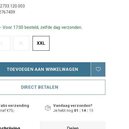
2733.120.003
2767439
- Voor 17:00 besteld, zelfde dag verzonden.
L
XL
XXL
TOEVOEGEN AAN WINKELWAGEN
DIRECT BETALEN
atis verzending
Vandaag verzonden?
naf €75,-
Je hebt nog
01 : 14 :
14
chrijving
Delen