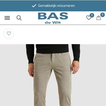
Gemakkelijk retourneren
0
0