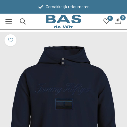
Gemakkelijk retourneren
0
0