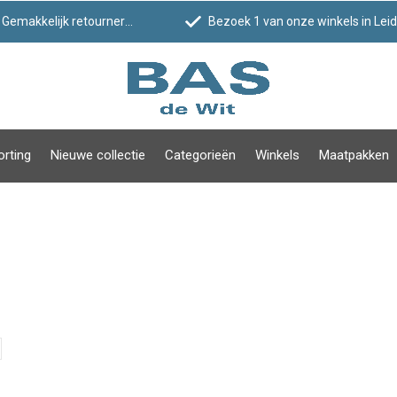
Gemakkelijk retourneren
Bezoek 1 van onze winkels in Leiden!
orting
Nieuwe collectie
Categorieën
Winkels
Maatpakken