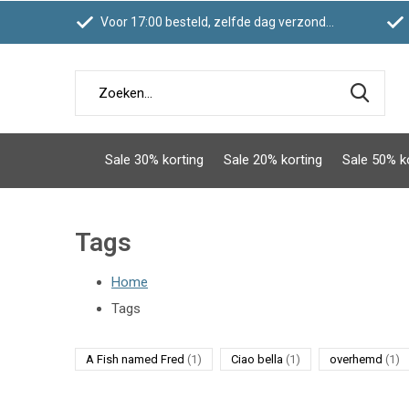
Voor 17:00 besteld, zelfde dag verzonden
Sale 30% korting
Sale 20% korting
Sale 50% k
Tags
Home
Tags
A Fish named Fred
(1)
Ciao bella
(1)
overhemd
(1)