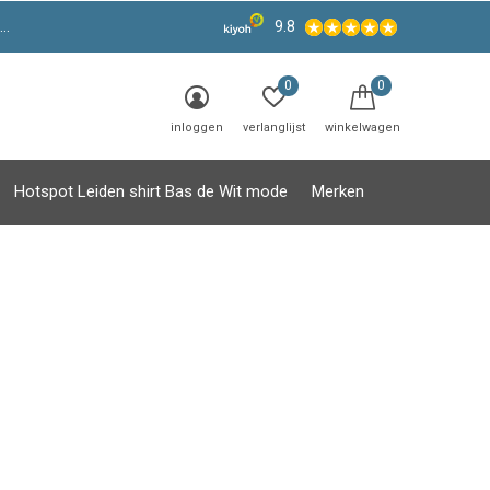
9.8
0
0
inloggen
verlanglijst
winkelwagen
Hotspot Leiden shirt Bas de Wit mode
Merken