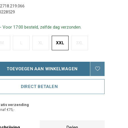
2718.219.066
0228529
- Voor 17:00 besteld, zelfde dag verzonden.
M
L
XL
XXL
3XL
TOEVOEGEN AAN WINKELWAGEN
DIRECT BETALEN
atis verzending
naf €75,-
chrijving
Delen