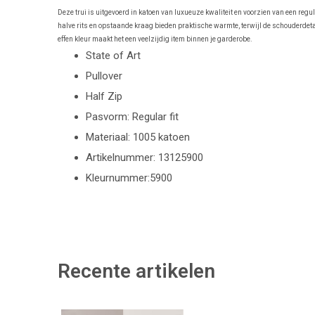
Deze trui is uitgevoerd in katoen van luxueuze kwaliteit en voorzien van een regula
halve rits en opstaande kraag bieden praktische warmte, terwijl de schouderdet
effen kleur maakt het een veelzijdig item binnen je garderobe.
State of Art
Pullover
Half Zip
Pasvorm: Regular fit
Materiaal: 1005 katoen
Artikelnummer: 13125900
Kleurnummer:5900
Recente artikelen