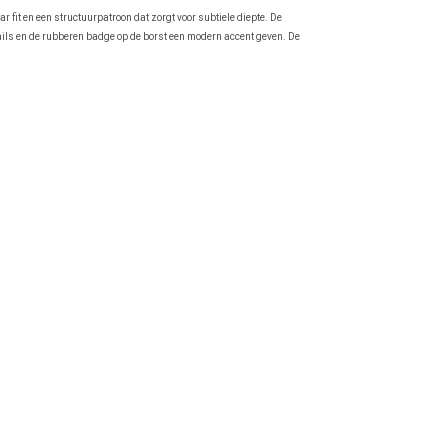
r fit en een structuurpatroon dat zorgt voor subtiele diepte. De
ails en de rubberen badge op de borst een modern accent geven. De