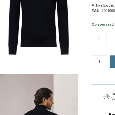
Artikelcode:
EAN:
201500
Op voorraad
S
Gr
Va
Bes