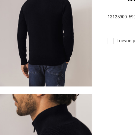
13125900-59
Toevoegen