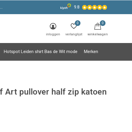
9.8
0
0
inloggen
verlanglijst
winkelwagen
Hotspot Leiden shirt Bas de Wit mode
Merken
f Art pullover half zip katoen