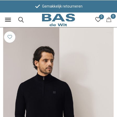
Gemakkelijk retourneren
0
0