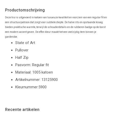
Productomschrijving
Deze trui is uitgevoerd in katoen van luxueuze kwaliteit en voorzien van een regular fit en
een structuurpatroon dat zorgt voor subtiele diepte. De halve rits en opstaande kraag
bieden praktische warmte, terwijl de schouderdetails en de rubberen badge op de borst
een modern accent geven. De effen kleur maakt het een veelzijdig item binnen je
garderobe.
State of Art
Pullover
Half Zip
Pasvorm: Regular fit
Materiaal: 1005 katoen
Artikelnummer: 13125900
Kleurnummer:5900
Recente artikelen