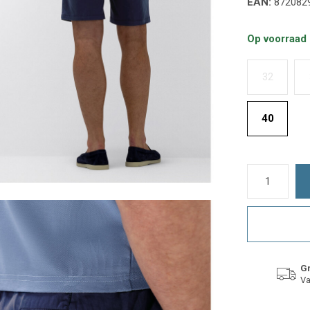
EAN:
872082
Op voorraad
32
40
Gr
Va