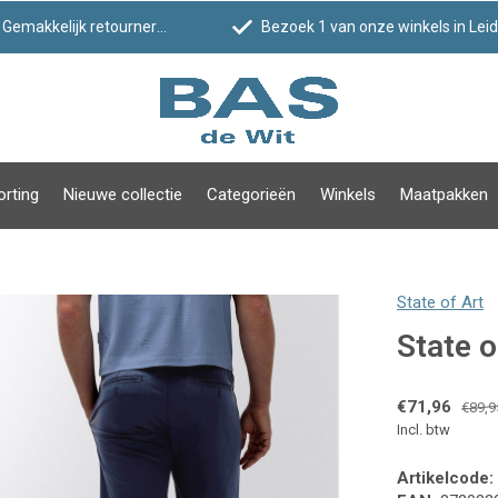
Gemakkelijk retourneren
Bezoek 1 van onze winkels in Leiden!
orting
Nieuwe collectie
Categorieën
Winkels
Maatpakken
State of Art
State o
€71,96
€89,9
Incl. btw
Artikelcode: