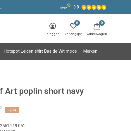
9.8
0
0
inloggen
verlanglijst
winkelwagen
Hotspot Leiden shirt Bas de Wit mode
Merken
f Art poplin short navy
5
-20%
2551.219.051