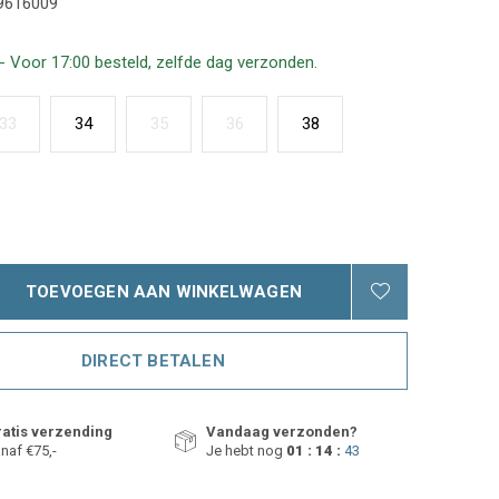
9616009
- Voor 17:00 besteld, zelfde dag verzonden.
33
34
35
36
38
TOEVOEGEN AAN WINKELWAGEN
DIRECT BETALEN
atis verzending
Vandaag verzonden?
naf €75,-
Je hebt nog
01 : 14 :
42