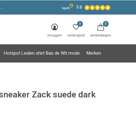
9.8
0
0
inloggen
verlanglijst
winkelwagen
Hotspot Leiden shirt Bas de Wit mode
Merken
sneaker Zack suede dark