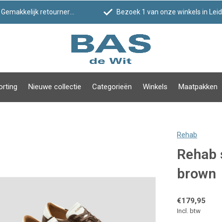
Gemakkelijk retourneren
Bezoek 1 van onze winkels in Leiden!
orting
Nieuwe collectie
Categorieën
Winkels
Maatpakken
Rehab
Rehab 
brown
€179,95
Incl. btw