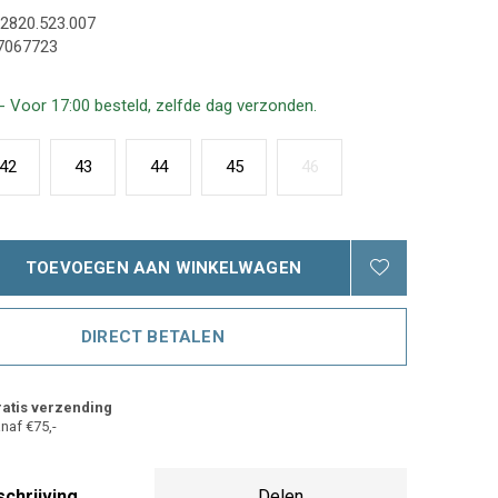
2820.523.007
7067723
- Voor 17:00 besteld, zelfde dag verzonden.
42
43
44
45
46
TOEVOEGEN AAN WINKELWAGEN
DIRECT BETALEN
atis verzending
naf €75,-
chrijving
Delen