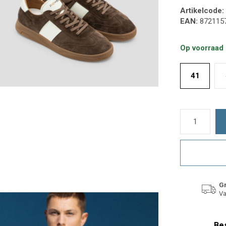
Artikelcode:
EAN:
872115
Op voorraad
41
Gr
Va
Bes