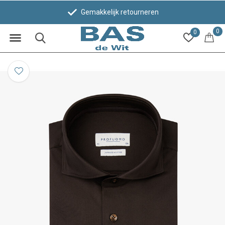
Gemakkelijk retourneren
0
0