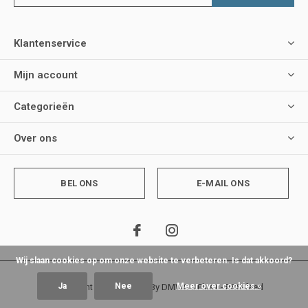
Klantenservice
Mijn account
Categorieën
Over ons
BEL ONS
E-MAIL ONS
Wij slaan cookies op om onze website te verbeteren. Is dat akkoord?
Ja
Nee
Meer over cookies »
© Copyright
2026
- Theme By
DMWS
x
Plus+
-
RSS-feed