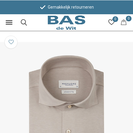
Gemakkelijk retourneren
0
0