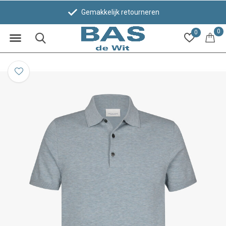
Gemakkelijk retourneren
0
0