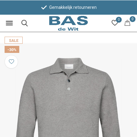
Gemakkelijk retourneren
0
0
SALE
-30%