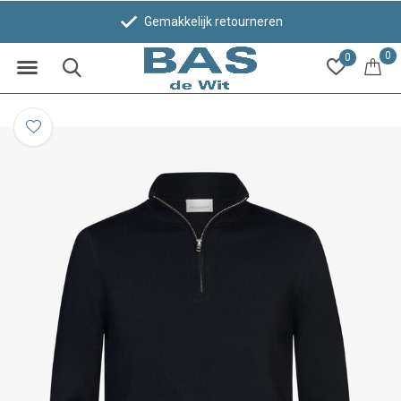
Gemakkelijk retourneren
0
0