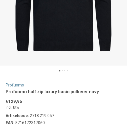
Profuomo
Profuomo half zip luxury basic pullover navy
€129,95
Incl. btw
Artikelcode:
2718.219.057
EAN:
8716172317060