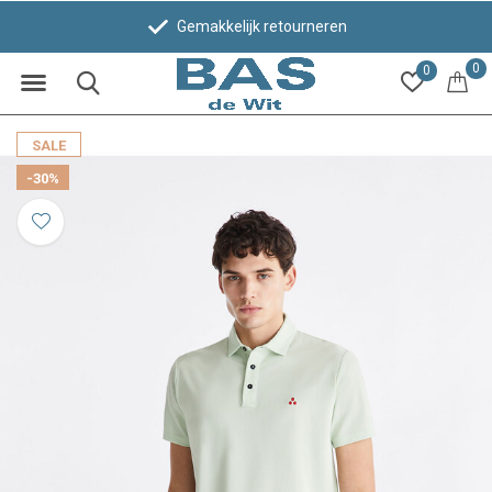
Gemakkelijk retourneren
Be
0
0
SALE
-30%