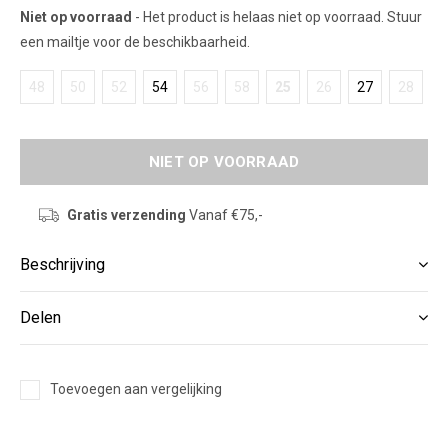
Niet op voorraad
- Het product is helaas niet op voorraad. Stuur
een mailtje voor de beschikbaarheid.
48
50
52
54
56
58
25
26
27
28
NIET OP VOORRAAD
Gratis verzending
Vanaf €75,-
Beschrijving
Delen
Toevoegen aan vergelijking