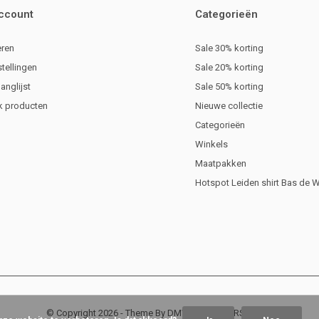
account
Categorieën
eren
Sale 30% korting
stellingen
Sale 20% korting
langlijst
Sale 50% korting
jk producten
Nieuwe collectie
Categorieën
Winkels
Maatpakken
Hotspot Leiden shirt Bas de 
© Copyright
2026
- Theme By
DMWS
x
Plus+
-
RSS-feed