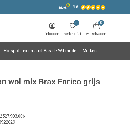
9.8
0
0
inloggen
verlanglijst
winkelwagen
Hotspot Leiden shirt Bas de Wit mode
Merken
n wol mix Brax Enrico grijs
2527.903.006
3922629