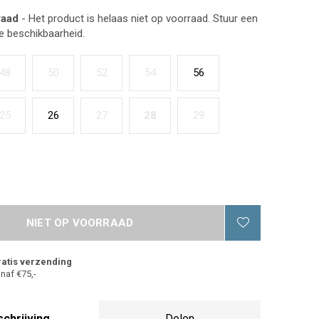
raad
- Het product is helaas niet op voorraad. Stuur een
de beschikbaarheid.
48
50
52
54
56
25
26
27
28
29
NIET OP VOORRAAD
atis verzending
naf €75,-
chrijving
Delen