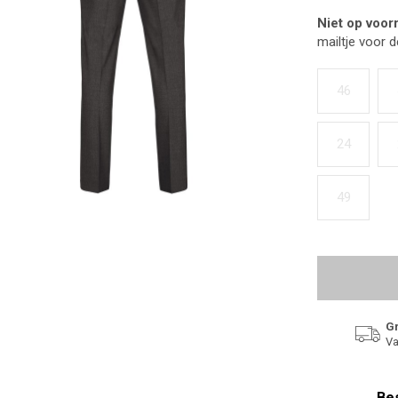
Niet op voor
mailtje voor 
46
24
49
Gr
Va
Bes