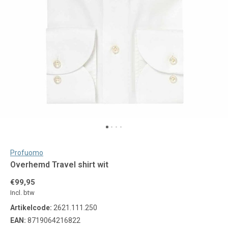
Profuomo
Overhemd Travel shirt wit
€99,95
Incl. btw
Artikelcode:
2621.111.250
EAN:
8719064216822