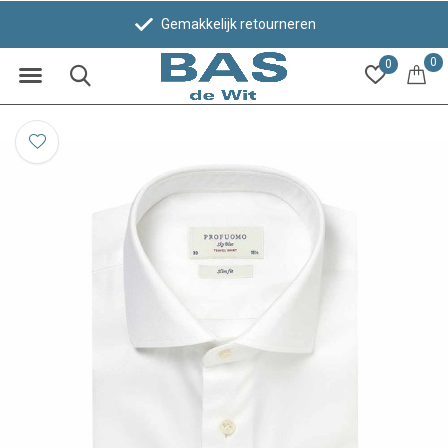
Gemakkelijk retourneren
0
0