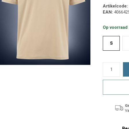
Artikelcode:
EAN:
406642
Op voorraad
S
Gr
Va
Bes