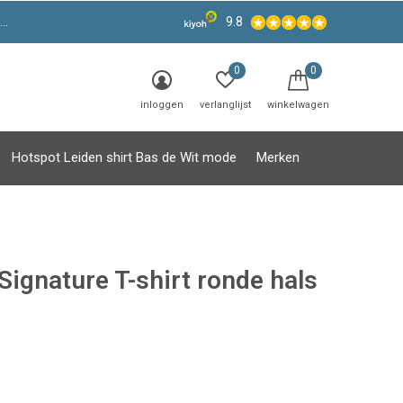
9.8
0
0
inloggen
verlanglijst
winkelwagen
Hotspot Leiden shirt Bas de Wit mode
Merken
Signature T-shirt ronde hals