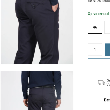
EAN:
201500
Op voorraad
46
Gr
Va
Bes