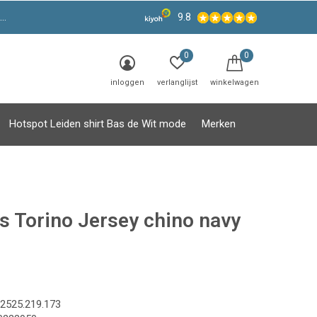
9.8
0
0
inloggen
verlanglijst
winkelwagen
Hotspot Leiden shirt Bas de Wit mode
Merken
s Torino Jersey chino navy
2525.219.173