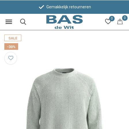
Gemakkelijk retourneren
0
0
SALE
-30%