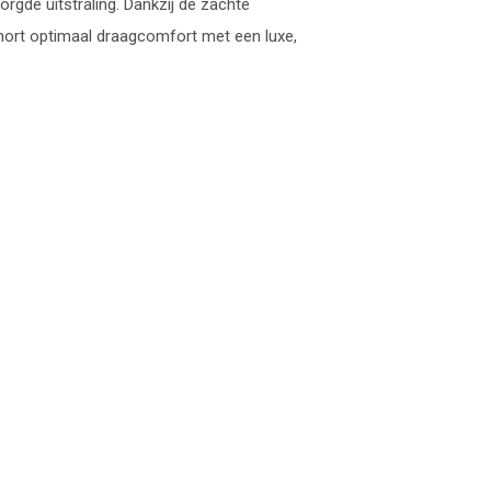
rgde uitstraling. Dankzij de zachte
short optimaal draagcomfort met een luxe,