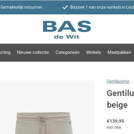
Gemakkelijk retourneren
Bezoek 1 van onze winkels in Leiden!
orting
Nieuwe collectie
Categorieën
Winkels
Maatpakken
Gentiluomo
Gentil
beige
€139,95
Incl. btw