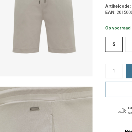
Artikelcode:
EAN:
201500
Op voorraad
S
Gr
Va
Bes