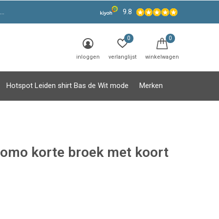
9.8
0
0
inloggen
verlanglijst
winkelwagen
Hotspot Leiden shirt Bas de Wit mode
Merken
uomo korte broek met koort