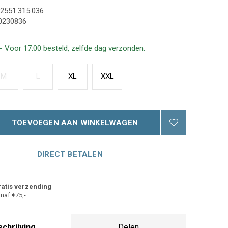
2551.315.036
0230836
- Voor 17:00 besteld, zelfde dag verzonden.
M
L
XL
XXL
TOEVOEGEN AAN WINKELWAGEN
DIRECT BETALEN
atis verzending
naf €75,-
chrijving
Delen