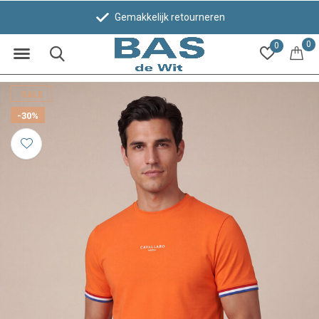
Gemakkelijk retourneren
0
0
SALE
-30%