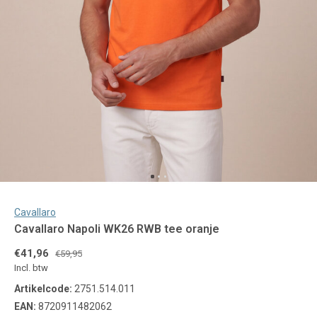
Cavallaro
Cavallaro Napoli WK26 RWB tee oranje
€41,96
€59,95
Incl. btw
Artikelcode:
2751.514.011
EAN:
8720911482062