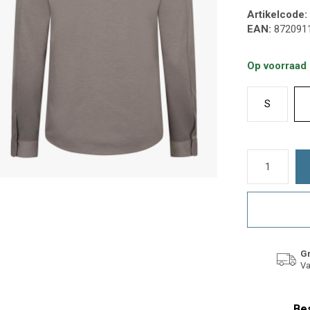
Artikelcode:
EAN:
872091
Op voorraad
S
Gr
Va
Bes