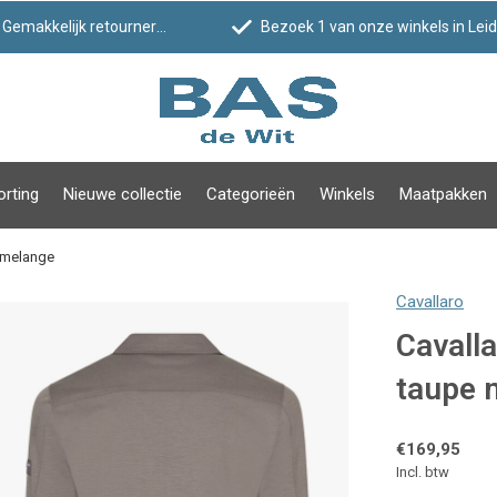
Gemakkelijk retourneren
Bezoek 1 van onze winkels in Leiden!
orting
Nieuwe collectie
Categorieën
Winkels
Maatpakken
e melange
Cavallaro
Cavalla
taupe 
€169,95
Incl. btw