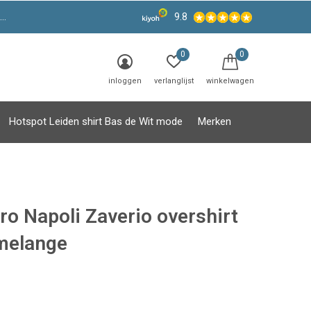
9.8
0
0
inloggen
verlanglijst
winkelwagen
Hotspot Leiden shirt Bas de Wit mode
Merken
ro Napoli Zaverio overshirt
melange