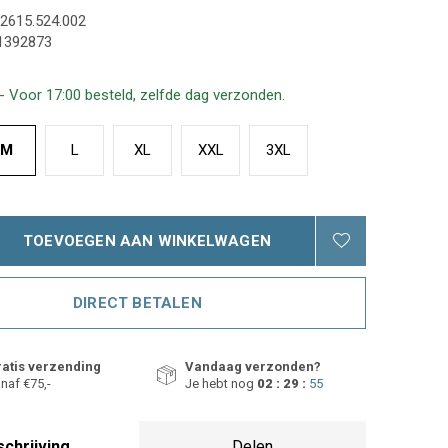
2615.524.002
1392873
- Voor 17:00 besteld, zelfde dag verzonden.
M
L
XL
XXL
3XL
TOEVOEGEN AAN WINKELWAGEN
DIRECT BETALEN
atis verzending
Vandaag verzonden?
naf €75,-
Je hebt nog
02 : 29 :
54
chrijving
Delen