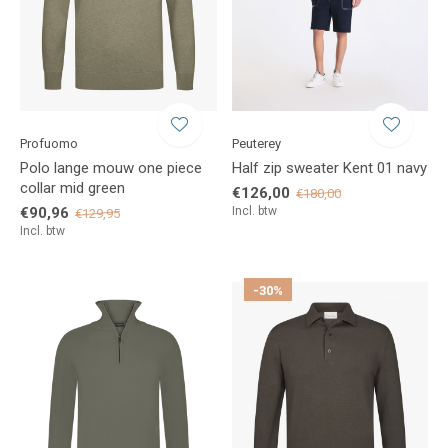
Profuomo
Peuterey
Polo lange mouw one piece
Half zip sweater Kent 01 navy
collar mid green
€126,00
€180,00
€90,96
Incl. btw
€129,95
Incl. btw
-30%