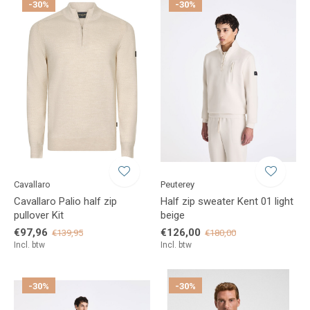
-30%
-30%
Cavallaro
Peuterey
Cavallaro Palio half zip
Half zip sweater Kent 01 light
pullover Kit
beige
€97,96
€126,00
€139,95
€180,00
Incl. btw
Incl. btw
-30%
-30%