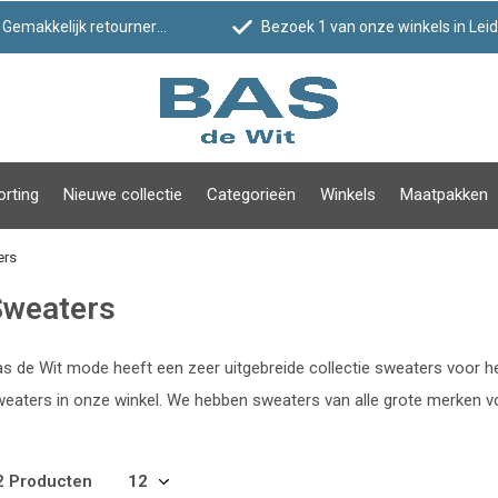
Gemakkelijk retourneren
Bezoek 1 van onze winkels in Leiden!
orting
Nieuwe collectie
Categorieën
Winkels
Maatpakken
ers
Sweaters
s de Wit mode heeft een zeer uitgebreide collectie sweaters voor her
eaters in onze winkel. We hebben sweaters van alle grote merken 
2 Producten