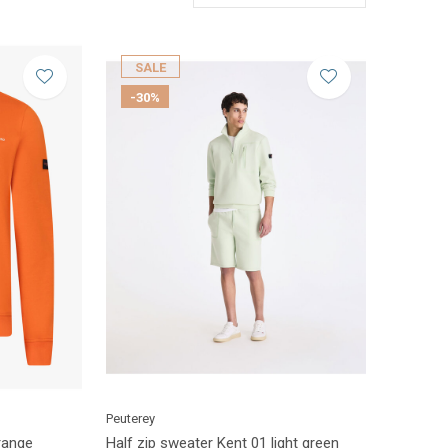
SALE
-30%
Peuterey
range
Half zip sweater Kent 01 light green