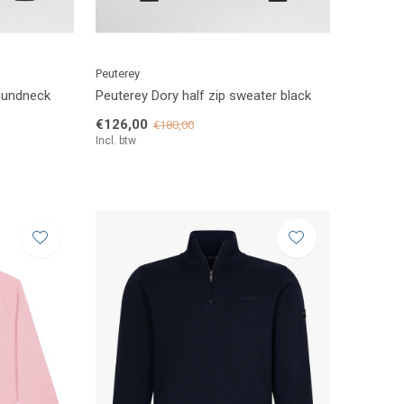
Peuterey
oundneck
Peuterey Dory half zip sweater black
€126,00
€180,00
Incl. btw