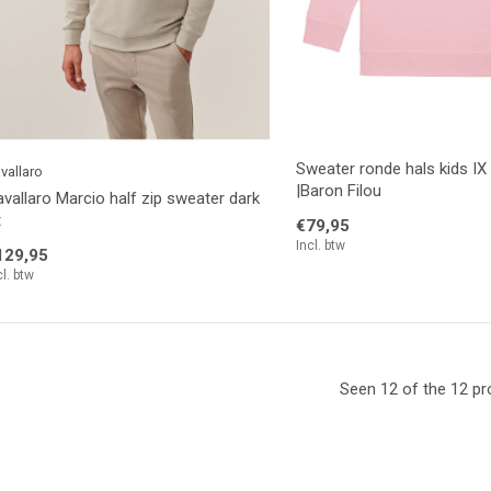
Sweater ronde hals kids IX
vallaro
|Baron Filou
vallaro Marcio half zip sweater dark
t
€79,95
Incl. btw
129,95
cl. btw
Seen 12 of the 12 p