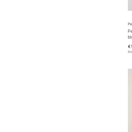
Pe
P
bl
€
In