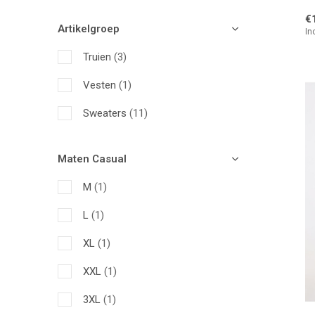
Off-White
(1)
€
Artikelgroep
In
Grijs
(1)
Truien
(3)
Vesten
(1)
Sweaters
(11)
Maten Casual
M
(1)
L
(1)
XL
(1)
XXL
(1)
3XL
(1)