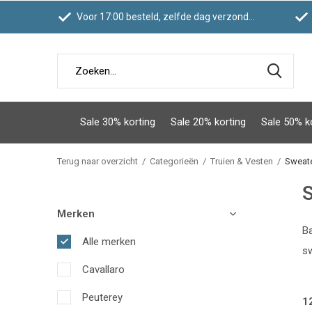
Voor 17:00 besteld, zelfde dag verzonden
Sale 30% korting
Sale 20% korting
Sale 50% k
Terug naar overzicht
Categorieën
Truien & Vesten
Sweat
Merken
Ba
Alle merken
sw
Cavallaro
Peuterey
1