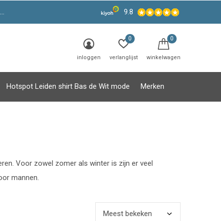
9.8
0
0
inloggen
verlanglijst
winkelwagen
Hotspot Leiden shirt Bas de Wit mode
Merken
en. Voor zowel zomer als winter is zijn er veel
voor mannen.