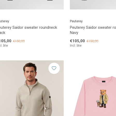
uterey
Peuterey
euterey Saidor sweater roundneck
Peuterey Saidor sweater r
ack
Navy
105,00
€105,00
€150,00
€150,00
cl. btw
Incl. btw