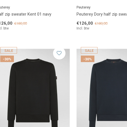
uterey
Peuterey
lf zip sweater Kent 01 navy
Peuterey Dory half zip swe
126,00
€126,00
€180,00
€180,00
cl. btw
Incl. btw
SALE
SALE
-30%
-30%