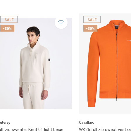
SALE
SALE
-30%
-30%
uterey
Cavallaro
lf zip sweater Kent 01 light beige
WK26 full zip sweat vest o