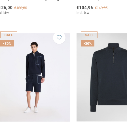
126,00
€104,96
€180,00
€149,95
cl. btw
Incl. btw
SALE
SALE
-30%
-30%