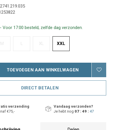
2741.219.035
1253822
- Voor 17:00 besteld, zelfde dag verzonden.
M
L
XL
XXL
TOEVOEGEN AAN WINKELWAGEN
DIRECT BETALEN
atis verzending
Vandaag verzonden?
naf €75,-
Je hebt nog
07 : 49 :
46
chrijving
Delen