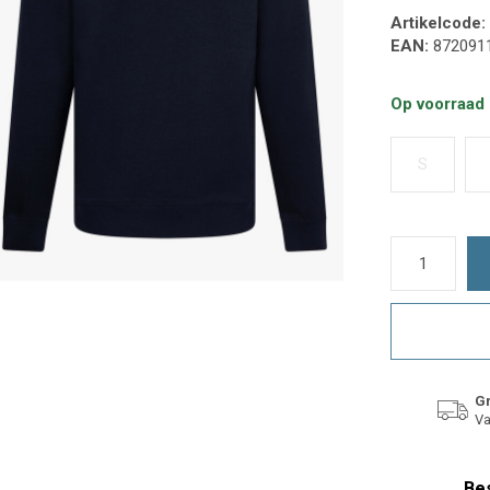
Artikelcode:
EAN:
872091
Op voorraad
S
Gr
Va
Bes