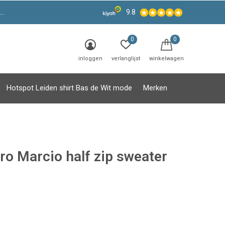
9.8
0
0
inloggen
verlanglijst
winkelwagen
Hotspot Leiden shirt Bas de Wit mode
Merken
ro Marcio half zip sweater