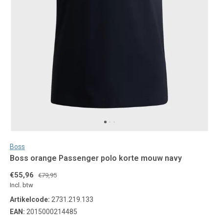
Boss
Boss orange Passenger polo korte mouw navy
€55,96
€79,95
Incl. btw
Artikelcode:
2731.219.133
EAN:
2015000214485