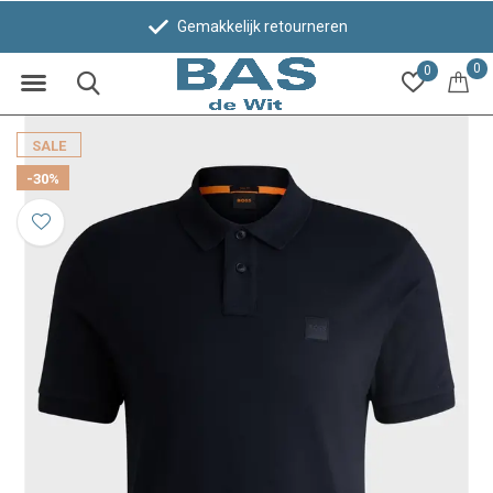
Gemakkelijk retourneren
0
0
SALE
-30%