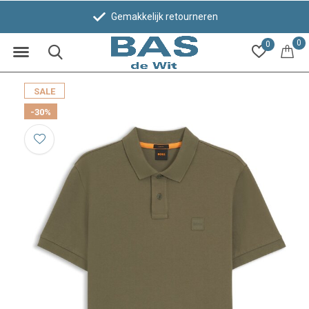
Gemakkelijk retourneren
0
0
SALE
-30%