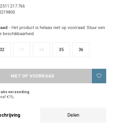
2511.217.766
0219800
raad
- Het product is helaas niet op voorraad. Stuur een
de beschikbaarheid.
32
33
34
35
36
NIET OP VOORRAAD
atis verzending
naf €75,-
chrijving
Delen