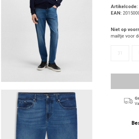
Artikelcode:
EAN:
201500
Niet op voor
mailtje voor 
31
Gr
Va
Bes