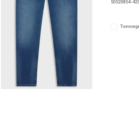
50520854-420
Toevoegen