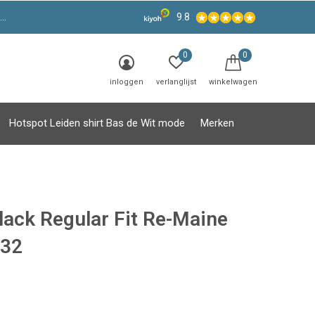
9.8
0
0
inloggen
verlanglijst
winkelwagen
Hotspot Leiden shirt Bas de Wit mode
Merken
lack Regular Fit Re-Maine
L32