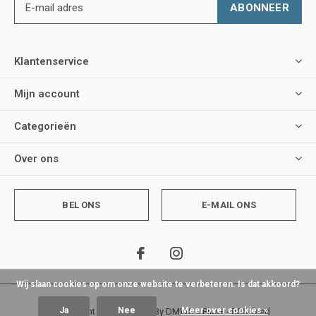
ABONNEER
Klantenservice
Mijn account
Categorieën
Over ons
BEL ONS
E-MAIL ONS
Wij slaan cookies op om onze website te verbeteren. Is dat akkoord?
Ja
Nee
Meer over cookies »
© Copyright
2026
- Theme By
DMWS
x
Plus+
-
RSS-feed