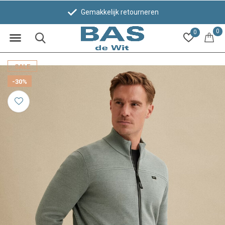
Gemakkelijk retourneren
0
0
SALE
-30%