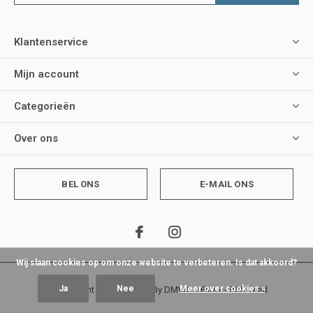
Klantenservice
Mijn account
Categorieën
Over ons
BEL ONS
E-MAIL ONS
Wij slaan cookies op om onze website te verbeteren. Is dat akkoord?
Ja
Nee
Meer over cookies »
© Copyright
2026
- Theme By
DMWS
x
Plus+
-
RSS-feed