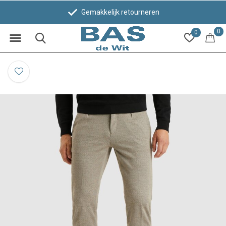
Gemakkelijk retourneren
0
0