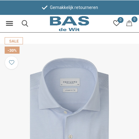
Gemakkelijk retourneren
0
0
SALE
-30%