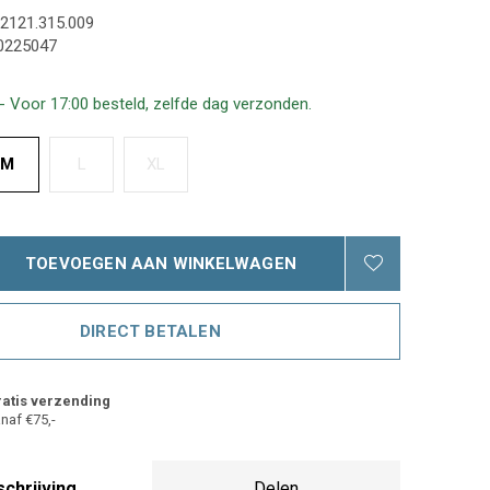
2121.315.009
0225047
- Voor 17:00 besteld, zelfde dag verzonden.
M
L
XL
TOEVOEGEN AAN WINKELWAGEN
DIRECT BETALEN
atis verzending
naf €75,-
chrijving
Delen