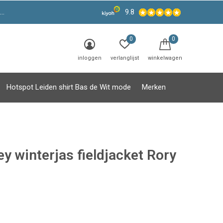
9.8
0
0
inloggen
verlanglijst
winkelwagen
Hotspot Leiden shirt Bas de Wit mode
Merken
y winterjas fieldjacket Rory