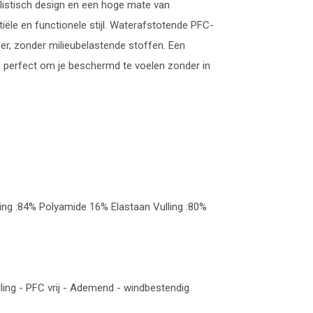
listisch design en een hoge mate van
ële en functionele stijl. Waterafstotende PFC-
eer, zonder milieubelastende stoffen. Een
jl, perfect om je beschermd te voelen zonder in
ng :84% Polyamide 16% Elastaan Vulling :80%
ing - PFC vrij - Ademend - windbestendig