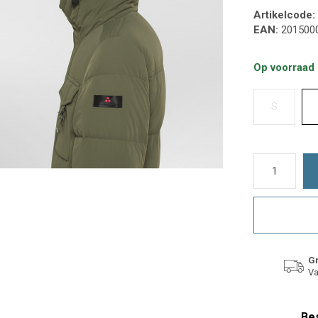
Artikelcode:
EAN:
201500
Op voorraad
S
Gr
Va
Bes