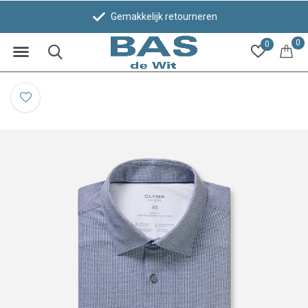
Gemakkelijk retourneren
0
0