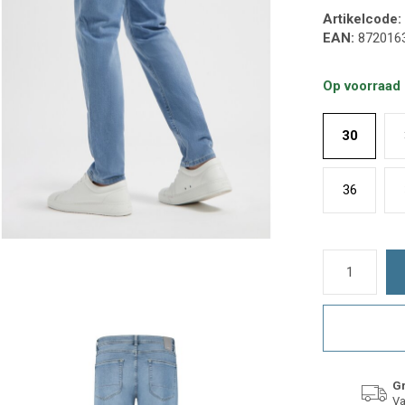
Artikelcode:
EAN:
872016
Op voorraad
30
36
Gr
Va