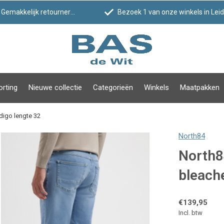
Gemakkelijk retourneren
Bezoek 1 van onze winkels in Leiden!
orting
Nieuwe collectie
Categorieën
Winkels
Maatpakken
digo lengte 32
North84
North8
bleach
€139,95
Incl. btw