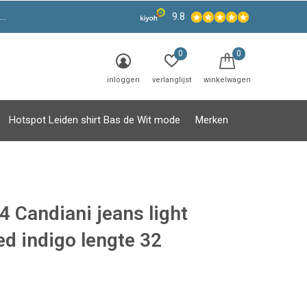
9.8
0
0
inloggen
verlanglijst
winkelwagen
Hotspot Leiden shirt Bas de Wit mode
Merken
4 Candiani jeans light
ed indigo lengte 32