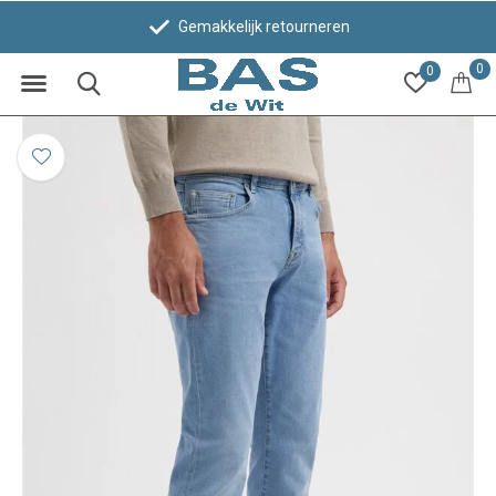
Gemakkelijk retourneren
0
0