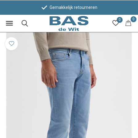
Gemakkelijk retourneren
0
0