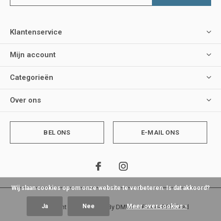
Klantenservice
Mijn account
Categorieën
Over ons
BEL ONS
E-MAIL ONS
Wij slaan cookies op om onze website te verbeteren. Is dat akkoord?
Ja
Nee
Meer over cookies »
© Copyright
2026
- Theme By
DMWS
x
Plus+
-
RSS-feed