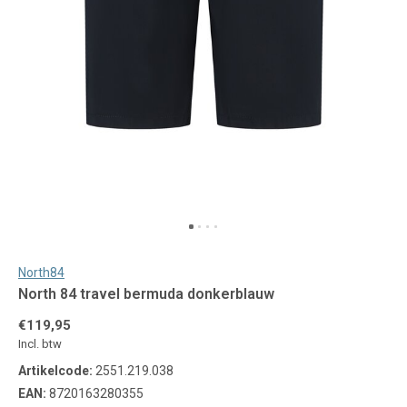
North84
North 84 travel bermuda donkerblauw
€119,95
Incl. btw
Artikelcode:
2551.219.038
EAN:
8720163280355